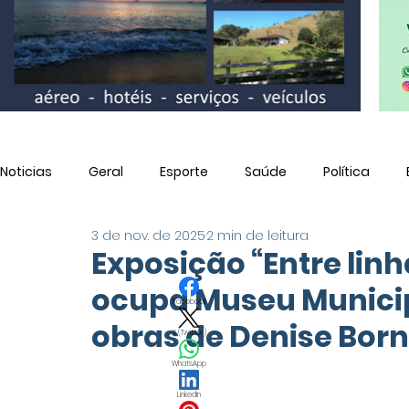
Noticias
Geral
Esporte
Saúde
Política
3 de nov. de 2025
2 min de leitura
Utilidade Pública
Exposição “Entre linha
ocupa Museu Munici
Facebook
obras de Denise Born
X (Twitter)
WhatsApp
LinkedIn