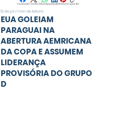
Facebook
X (Twitter)
WhatsApp
LinkedIn
Pinterest
Copiar link
13 de jun.
1 min de leitura
EUA GOLEIAM
PARAGUAI NA
ABERTURA AEMRICANA
DA COPA E ASSUMEM
LIDERANÇA
PROVISÓRIA DO GRUPO
D