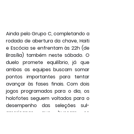
Ainda pelo Grupo C, completando a 
rodada de abertura da chave, Haiti 
e Escócia se enfrentam às 22h (de 
Brasília) também neste sábado. O 
duelo promete equilíbrio, já que 
ambas as equipes buscam somar 
pontos importantes para tentar 
avançar às fases finais. Com dois 
jogos programados para o dia, os 
holofotes seguem voltados para o 
desempenho das seleções sul-
americanas, que buscam se 
recuperar da derrota paraguaia e 
impor seu favoritismo.