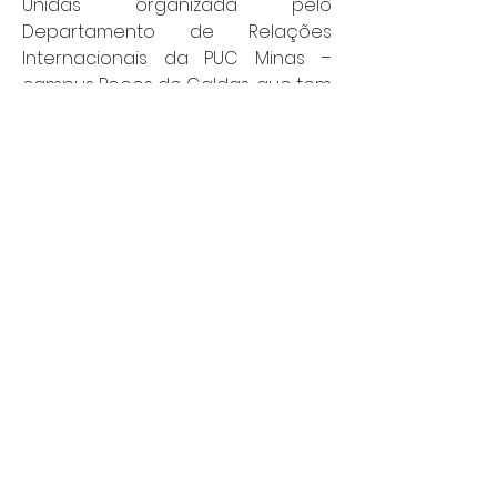
Unidas organizada pelo 
Departamento de Relações 
Internacionais da PUC Minas – 
campus Poços de Caldas, que tem 
por objetivo inserir estudantes do 
ensino médio em debates sobre 
temas internacionais, 
reproduzindo comitês e 
organismos globais e 
promovendo reflexão crítica 
sobre as dinâmicas internacionais. 
Ao assumir o papel de delegados, 
os estudantes defendem 
interesses de países ou 
instituições que lhes são 
atribuídos, negociando soluções 
para problemas contemporâneos.
Política