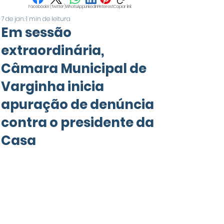
Facebook
X (Twitter)
WhatsApp
LinkedIn
Pinterest
Copiar link
7 de jan.
1 min de leitura
Em sessão
extraordinária,
Câmara Municipal de
Varginha inicia
apuração de denúncia
contra o presidente da
Casa