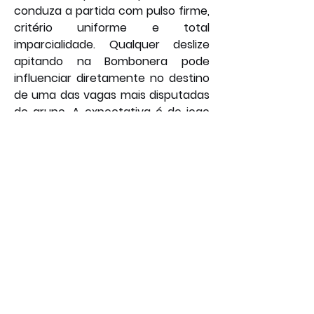
conduza a partida com pulso firme, 
critério uniforme e total 
imparcialidade. Qualquer deslize 
apitando na Bombonera pode 
influenciar diretamente no destino 
de uma das vagas mais disputadas 
do grupo. A expectativa é de jogo 
duro, mas também de justiça 
dentro de campo — condição 
essencial para que o futebol, e não 
a controvérsia, decida quem respira 
na Libertadores.
Por: João Bosco
Foto: Cruzeiro
Esporte
Geral