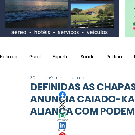
Noticias
Geral
Esporte
Saúde
Política
30 de jun.
2 min de leitura
Utilidade Pública
DEFINIDAS AS CHAPAS
ANUNCIA CAIADO-KAS
Facebook
ALIANÇA COM PODE
X (Twitter)
WhatsApp
LinkedIn