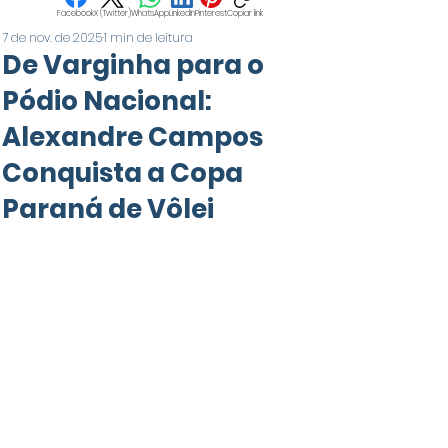
Facebook
X (Twitter)
WhatsApp
LinkedIn
Pinterest
Copiar link
7 de nov. de 2025
1 min de leitura
De Varginha para o
Pódio Nacional:
Alexandre Campos
Conquista a Copa
Paraná de Vôlei