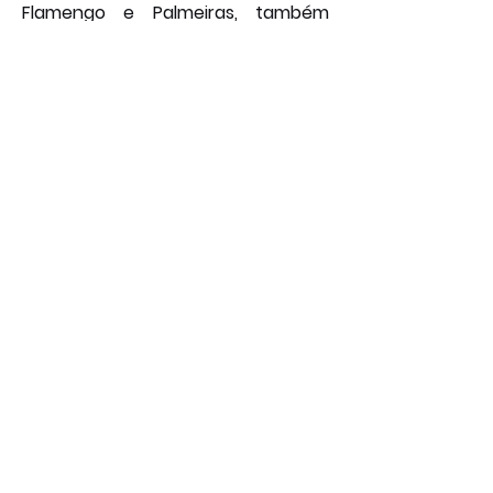
Flamengo e Palmeiras, também 
tropeçaram. A equipe segue, assim, 
sem conseguir capitalizar 
momentos favoráveis na briga pelo 
título. 
Por: João Bosco
Foto: Lucas Bubols/Cruzeiro
Esporte
Geral