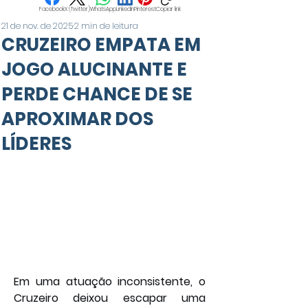
Facebook
X (Twitter)
WhatsApp
LinkedIn
Pinterest
Copiar link
21 de nov. de 2025
2 min de leitura
CRUZEIRO EMPATA EM
JOGO ALUCINANTE E
PERDE CHANCE DE SE
APROXIMAR DOS
LÍDERES
Em uma atuação inconsistente, o 
Cruzeiro deixou escapar uma 