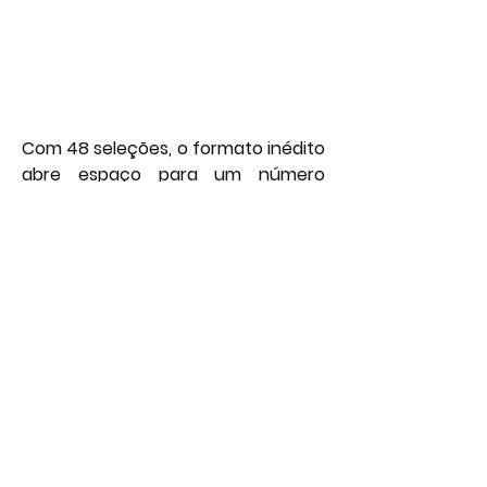
Com 48 seleções, o formato inédito 
abre espaço para um número 
maior de surpresas e zebras. 
Grupos mais equilibrados e a 
possibilidade de terceiros 
colocados avançarem aumentam 
a imprevisibilidade da competição. 
“Tudo pode acontecer”, repetem 
os comentaristas esportivos. 
Embora a Espanha seja apontada 
como fortíssima candidata pelo 
futebol apresentado, a esperança 
dos brasileiros segue intacta: que 