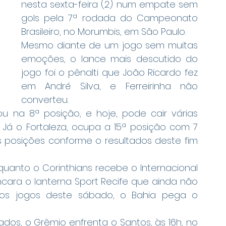
nesta sexta-feira (2) num empate sem 
gols pela 7ª rodada do Campeonato 
Brasileiro, no Morumbis, em São Paulo.
Mesmo diante de um jogo sem muitas 
emoções, o lance mais descutido do 
jogo foi o pênalti que João Ricardo fez 
em André Silva, e Ferreirinha não 
converteu.
 na 8ª posição, e hoje, pode cair várias 
Já o Fortaleza, ocupa a 15ª posição com 7 
 posições conforme o resultados deste fim 
quanto o Corinthians recebe o Internacional 
cara o lanterna Sport Recife que ainda não 
os jogos deste sábado, o Bahia pega o 
os, o Grêmio enfrenta o Santos, às 16h, no 