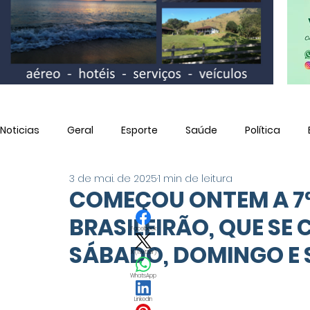
Noticias
Geral
Esporte
Saúde
Política
3 de mai. de 2025
1 min de leitura
Utilidade Pública
COMEÇOU ONTEM A 7
BRASILEIRÃO, QUE SE
Facebook
SÁBADO, DOMINGO E 
X (Twitter)
WhatsApp
LinkedIn