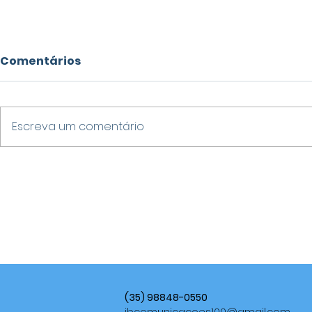
Comentários
Escreva um comentário
PREFEITO DE VARGINHA
VARGINHA 
PRESTA DEPOIMENTO À
OBMEP 202
CEI QUE APURA
102 ALUNO
CONTRATOS DE OBRAS
MUNICIPAL
NO VELÓRIO MUNICIPAL E
SEGUNDA 
MERCADO DO PRODUTOR
(35) 98848-0550