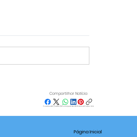
BRILHA NA
STF DERROTA ALEXAND
6 E CLASSIFICA
DE MORAES E DECIDE QU
S DA REDE
MONITORAMENTO
Compartilhar Notícia
 PARA A
NOTURNO PODE SER
FASE
DESCONTADO DA PENA 
Facebook
X (Twitter)
WhatsApp
LinkedIn
Pinterest
Copiar link
RÉU DO 8 DE JANEIRO
Página Inicial