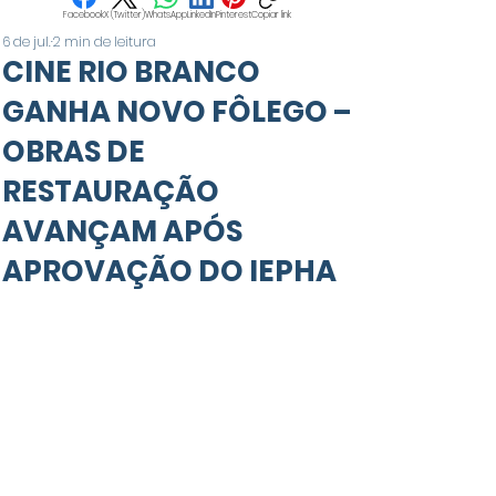
Facebook
X (Twitter)
WhatsApp
LinkedIn
Pinterest
Copiar link
6 de jul.
2 min de leitura
CINE RIO BRANCO
GANHA NOVO FÔLEGO –
OBRAS DE
RESTAURAÇÃO
AVANÇAM APÓS
APROVAÇÃO DO IEPHA