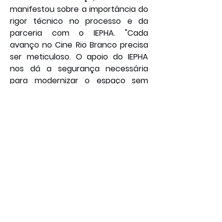
manifestou sobre a importância do 
rigor técnico no processo e da 
parceria com o IEPHA. "Cada 
avanço no Cine Rio Branco precisa 
ser meticuloso. O apoio do IEPHA 
nos dá a segurança necessária 
para modernizar o espaço sem 
apagar a sua identidade cultural e 
pedagógica", pontuou a secretária, 
lembrando que o Cine Rio Branco 
tem potencial para se tornar um 
polo de formação artística e de 
integração comunitária. Com as 
novas etapas autorizadas, a 
expectativa é de que a obra seja 
concluída até o primeiro semestre 
de 2027, devolvendo à cidade não 
apenas um cinema, mas um 