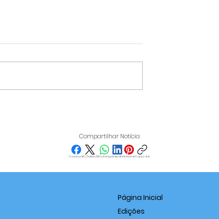
DE
SERVIDORA PÚBLICA DE
ÇÃO URBANA
TRÊS PONTAS É PRESA
M VARGINHA
POR SUSPEITA DE DESVI
Compartilhar Notícia
RÃO EM OITO
DE R$ 2,7 MILHÕES DOS
COFRES MUNICIPAIS
Facebook
X (Twitter)
WhatsApp
LinkedIn
Pinterest
Copiar link
Página Inicial
Edições