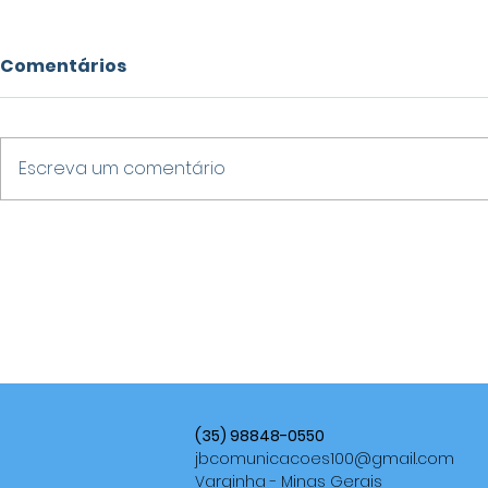
Comentários
Escreva um comentário
CÂMARA DE VARGINHA
SERVIÇOS 
HOMENAGEIA
MANUTEN
PROFESSORA COM
AVAÇAM E
COMENDA DO MÉRITO
COM MUTI
EDUCACIONAL
BAIRROS
(35) 98848-0550
jbcomunicacoes100@gmail.com
Varginha - Minas Gerais