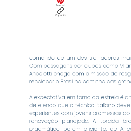
Pinterest
Copiar link
comando de um dos treinadores mais v
Com passagens por clubes como Milan, 
Ancelotti chega com a missão de resga
recolocar o Brasil no caminho das gran
A expectativa em torno da estreia é al
de elenco que o técnico italiano dev
experientes com jovens promessas do f
renovação planejada. A torcida bra
pragmático, porém eficiente, de Ance