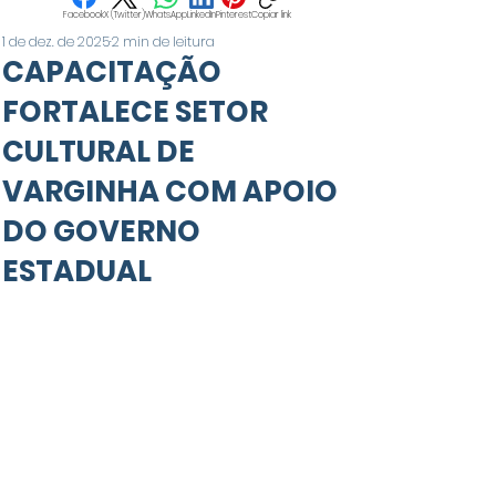
Facebook
X (Twitter)
WhatsApp
LinkedIn
Pinterest
Copiar link
1 de dez. de 2025
2 min de leitura
CAPACITAÇÃO
FORTALECE SETOR
CULTURAL DE
VARGINHA COM APOIO
DO GOVERNO
ESTADUAL