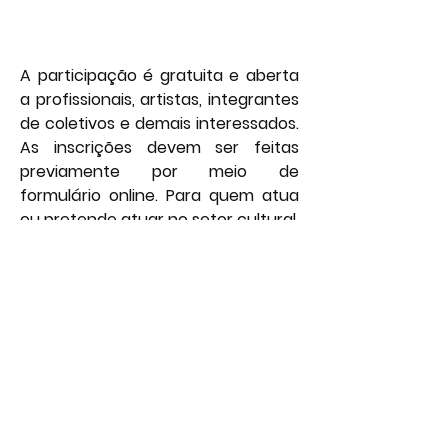
A participação é gratuita e aberta 
a profissionais, artistas, integrantes 
de coletivos e demais interessados. 
As inscrições devem ser feitas 
previamente por meio de 
formulário online. Para quem atua 
ou pretende atuar no setor cultural, 
esta é uma valiosa oportunidade 
para atualizar conhecimentos, 
trocar experiências e fortalecer as 
redes de cooperação, contribuindo 
diretamente para o 
desenvolvimento cultural e 
econômico de Varginha e entorno. 
Por: João Bosco