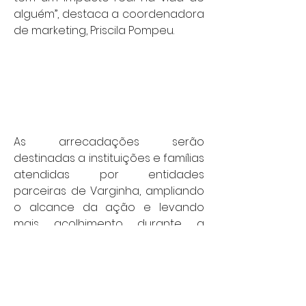
alguém”, destaca a coordenadora 
de marketing, Priscila Pompeu. 
As arrecadações serão 
destinadas a instituições e famílias 
atendidas por entidades 
parceiras de Varginha, ampliando 
o alcance da ação e levando 
mais acolhimento durante a 
estação mais fria do ano.
Serviço Campanha do Agasalho 
2025 – Via Café Shopping 
Center
 Período: 15 de junho a 15 de 