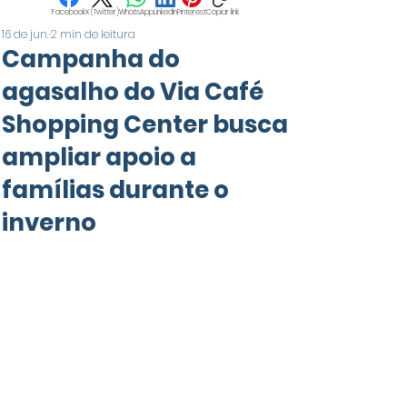
Facebook
X (Twitter)
WhatsApp
LinkedIn
Pinterest
Copiar link
16 de jun.
2 min de leitura
Campanha do
agasalho do Via Café
Shopping Center busca
ampliar apoio a
famílias durante o
inverno