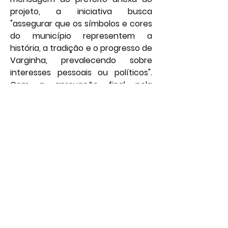
projeto, a iniciativa busca 
"assegurar que os símbolos e cores 
do município representem a 
história, a tradição e o progresso de 
Varginha, prevalecendo sobre 
interesses pessoais ou políticos". 
Com a aprovação final pela 
Câmara, o projeto segue agora 
para a etapa de sanção do Chefe 
do Executivo e posterior publicação 
no Diário Oficial, entrando em vigor 
a partir da data de sua 
promulgação, marcando um novo 
padrão visual para a cidade.
Por: João Bosco
Política
Geral