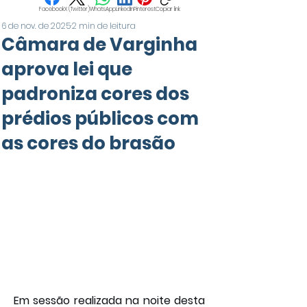
Facebook
X (Twitter)
WhatsApp
LinkedIn
Pinterest
Copiar link
6 de nov. de 2025
2 min de leitura
Câmara de Varginha
aprova lei que
padroniza cores dos
prédios públicos com
as cores do brasão
Em sessão realizada na noite desta 