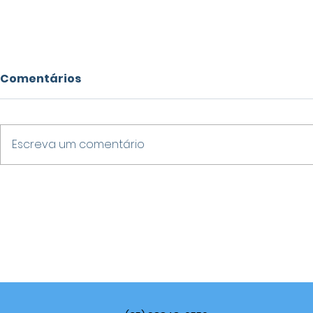
Comentários
Escreva um comentário
SERVIDORA PÚBLICA DE
VARGINHA
TRÊS PONTAS É PRESA
NO CENÁR
POR SUSPEITA DE DESVIO
COM SETE
DE R$ 2,7 MILHÕES DOS
ENTRE OS 
COFRES MUNICIPAIS
PRÊMIO LI