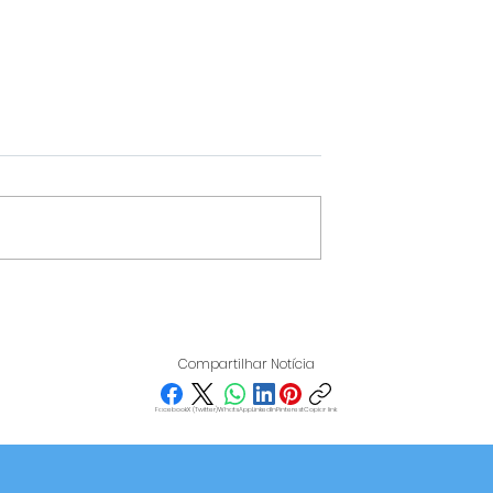
 DESTACA-SE
FLÁVIO BOLSONARO
IO NACIONAL
MUDA O TABULEIRO EM
 PROJETOS
MINAS E LANÇA FLÁVIO
Compartilhar Notícia
MELHORES DO
ROSCOE, EX-PRESIDENT
GA STEAM 2026
DA FIEMG, AO PALÁCIO
Facebook
X (Twitter)
WhatsApp
LinkedIn
Pinterest
Copiar link
TIRADENTES