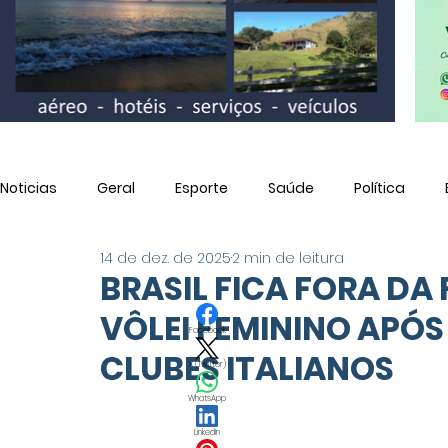
Noticias
Geral
Esporte
Saúde
Política
14 de dez. de 2025
2 min de leitura
Utilidade Pública
BRASIL FICA FORA DA
VÔLEI FEMININO APÓS
Facebook
CLUBES ITALIANOS
X (Twitter)
WhatsApp
LinkedIn