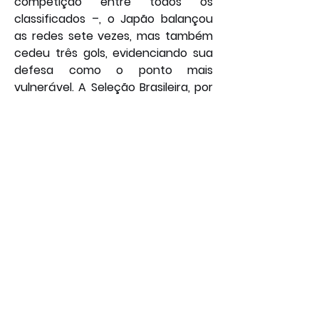
competição entre todos os 
classificados –, o Japão balançou 
as redes sete vezes, mas também 
cedeu três gols, evidenciando sua 
defesa como o ponto mais 
vulnerável. A Seleção Brasileira, por 
sua vez, chega embalada e com a 
segunda melhor defesa da fase de 
grupos, mas terá de provar que o 
favoritismo no papel se traduz em 
eficiência dentro das quatro linhas 
contra um adversário que não se 
intimida com camisas pesadas.
Por: João Bosco
Esporte
Geral