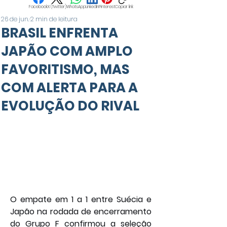
Facebook
X (Twitter)
WhatsApp
LinkedIn
Pinterest
Copiar link
26 de jun.
2 min de leitura
BRASIL ENFRENTA
JAPÃO COM AMPLO
FAVORITISMO, MAS
COM ALERTA PARA A
EVOLUÇÃO DO RIVAL
O empate em 1 a 1 entre Suécia e 
Japão na rodada de encerramento 
do Grupo F confirmou a seleção 