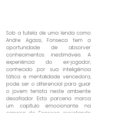
Sob a tutela de uma lenda como 
Andre Agassi, Fonseca tem a 
oportunidade de absorver 
conhecimentos inestimáveis. A 
experiência do ex-jogador, 
conhecido por sua inteligência 
tática e mentalidade vencedora, 
pode ser o diferencial para guiar 
o jovem tenista neste ambiente 
desafiador. Esta parceria marca 
um capítulo emocionante na 
carreira de Fonseca, projetando 
ainda mais o futuro do tênis 
brasileiro no cenário internacional. 
Por: João Bosco