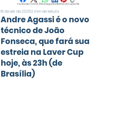
Facebook
X (Twitter)
WhatsApp
LinkedIn
Pinterest
Copiar link
19 de set. de 2025
2 min de leitura
Andre Agassi é o novo
técnico de João
Fonseca, que fará sua
estreia na Laver Cup
hoje, às 23h (de
Brasília)