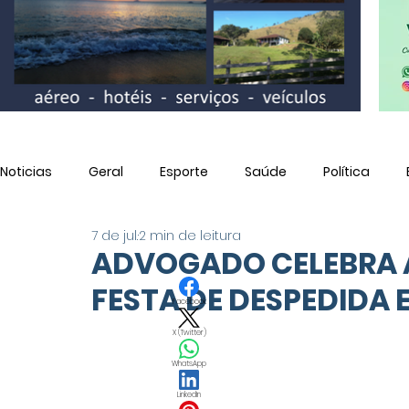
Noticias
Geral
Esporte
Saúde
Política
7 de jul.
2 min de leitura
Utilidade Pública
ADVOGADO CELEBRA A
FESTA DE DESPEDIDA 
Facebook
X (Twitter)
WhatsApp
LinkedIn