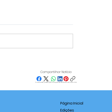
HOMEM É PRESO POR
ÓGICOS:
IMPORTUNAÇÃO SEXUA
,
PRÓXIMO AO CAMPUS D
Compartilhar Notícia
ES E BAIXA
UNIFAL EM VARGINHA
ATINGEM O
Facebook
X (Twitter)
WhatsApp
LinkedIn
Pinterest
Copiar link
É SEXTA-FEIRA
Página Inicial
Edições