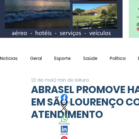
Noticias
Geral
Esporte
Saúde
Política
22 de mai.
2 min de leitura
Utilidade Pública
ABRASEL PROMOVE HA
EM SÃO LOURENÇO CO
Facebook
ATENDIMENTO
X (Twitter)
WhatsApp
LinkedIn