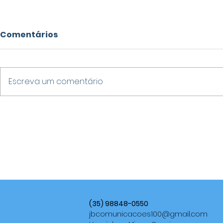
Comentários
Escreva um comentário
VARGINHA DESTACA-SE
ALERTAS
NO IDEB 2025 E SUPERA
METEOROL
MÉDIA NACIONAL NOS
VENDAVAIS
ANOS FINAIS DO ENSINO
TEMPESTAD
FUNDAMENTAL
UMIDADE 
BRASIL AT
(35) 98848-0550
jbcomunicacoes100@gmail.com