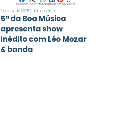
Facebook
X (Twitter)
WhatsApp
LinkedIn
Pinterest
Copiar link
11 de nov. de 2025
2 min de leitura
5ª da Boa Música
apresenta show
inédito com Léo Mozar
& banda