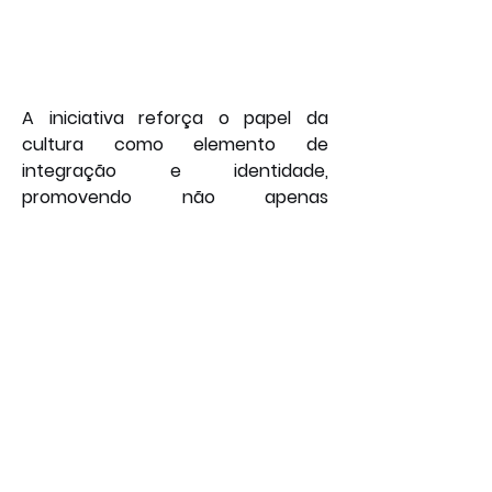
A iniciativa reforça o papel da 
cultura como elemento de 
integração e identidade, 
promovendo não apenas 
espetáculos, mas também 
momentos de convívio e 
pertencimento. A escolia do 
espaço histórico da Estação 
Ferroviária como palco acrescenta 
valor simbólico ao evento, unindo 
tradição e contemporaneidade em 
uma experiência única para todos 
os presentes.
Entretenimento
Geral